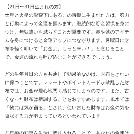
【21日〜31日生まれの方】
土星と火星の影響下にあるこの時期に生まれた方は、努力
と行動によって金運を掴みます。継続的な貯金習慣を身に
つけ、無駄遣いを減らすことが重要です。赤や紫のアイテ
ムを身につけると金運アップにつながります。月曜日に財
布を軽く叩いて「お金よ、もっと来い！」と念じること
で、金運の流れを呼び込むことができるでしょう。
どの生年月日の方も共通して効果的なのは、財布をきれい
に保つことです。レシートやポイントカードが散乱した財
布では、お金が居心地悪く感じてしまうのです。また、古
くなった財布は新調することをおすすめします。風水では
「物には気が宿る」とされ、使い古した財布はお金の気を
吸収する力が弱まっているといわれています。
占星術の知恵を生活に取り入れることで、あなたの金運は