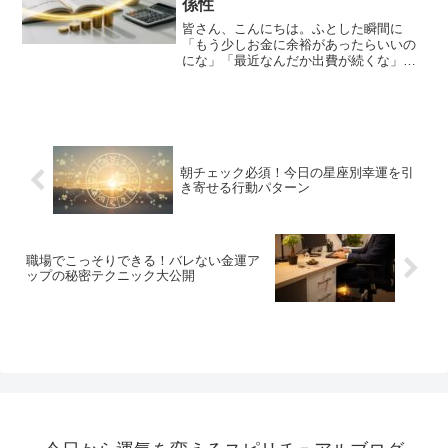
係性
皆さん、こんにちは。ふとした瞬間に
「もう少しお金に余裕があったらいいの
にな」「最近なんだか出費が続くな」と
感じることはありませんか？もっと豊か
になりたいと願うのは、とても自然で素
敵なことですよね。実は、金運をアップ
させるためには、運任せにす...
朝チェック必須！今日の星座別幸運を引
き寄せる行動パターン
職場でこっそりできる！バレない金運ア
ップの秘密テクニック大公開