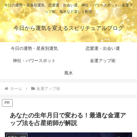
今日の運勢・星座別運気、恋愛運・出会い運、神社・パワースポット、金運ア
ップ術、風水など楽しく配信
今日から運気を変えるスピリチュアルブログ
今日の運勢・星座別運気
恋愛運・出会い運
神社・パワースポット
金運アップ術
風水
ホーム
金運アップ術
PR
あなたの生年月日で変わる！最適な金運ア
ップ法を占星術師が解説