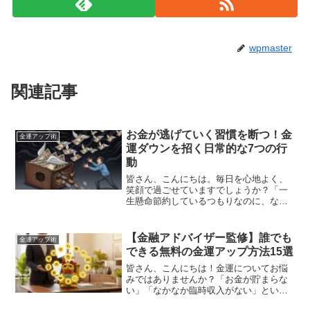
wpmaster
関連記事
お金が逃げていく習慣を断つ！金
金運アップ術
運ダウンを招く日常的な7つの行
動
皆さん、こんにちは。毎日を心地よく、
笑顔で過ごせていますでしょうか？「一
生懸命節約しているつもりなのに、なぜ
かお金が貯まらない」「給料日前になる
と、いつもお財布の中身が寂しくなって
しまう」もし、そんなふうにふと感じる
【金融アドバイザー監修】誰でも
金運アップ術
ことがあるなら、それは運...
できる無料の金運アップ方法15選
皆さん、こんにちは！金運についてお悩
みではありませんか？「お金が貯まらな
い」「なかなか臨時収入がない」といっ
た悩みを抱えている方も多いのではない