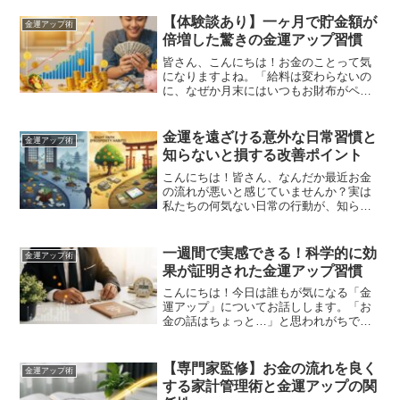
でしょうか。実は金運アップには特別な
高価グッズや複雑な儀式は必要ありませ
【体験談あり】一ヶ月で貯金額が
金運アップ術
ん！日常生活の中で簡単に...
倍増した驚きの金運アップ習慣
皆さん、こんにちは！お金のことって気
になりますよね。「給料は変わらないの
に、なぜか月末にはいつもお財布がペコ
ペコ...」そんな経験ありませんか？実は
私も同じ悩みを抱えていました。でも今
では、特別な収入アップなしで貯金額が
金運を遠ざける意外な日常習慣と
金運アップ術
倍増！その秘密は意外...
知らないと損する改善ポイント
こんにちは！皆さん、なんだか最近お金
の流れが悪いと感じていませんか？実は
私たちの何気ない日常の行動が、知らず
知らずのうちに金運を遠ざけているかも
しれないんです。「えっ、そんなことあ
るの？」と思われるかもしれませんが、
一週間で実感できる！科学的に効
金運アップ術
昔から伝わる金運に関する...
果が証明された金運アップ習慣
こんにちは！今日は誰もが気になる「金
運アップ」についてお話しします。「お
金の話はちょっと…」と思われがちです
が、実は金運も科学的に説明できる部分
がたくさんあるんです！私も以前はお金
に対して後ろ向きな考え方をしていて、
【専門家監修】お金の流れを良く
金運アップ術
なかなか貯金ができない状...
する家計管理術と金運アップの関