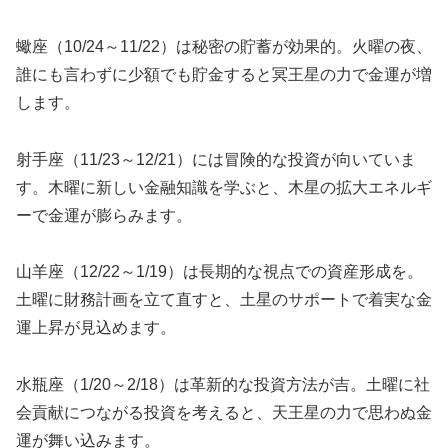
蠍座（10/24～11/22）は秘密の貯蓄が効果的。火曜の夜、
誰にも言わずに少額でも貯金すると冥王星の力で金運が増
します。
射手座（11/23～12/21）には冒険的な投資が向いていま
す。木曜に新しい金融知識を学ぶと、木星の拡大エネルギ
ーで金運が膨らみます。
山羊座（12/22～1/19）は長期的な視点での資産形成を。
土曜に財務計画を立て直すと、土星のサポートで着実な金
運上昇が見込めます。
水瓶座（1/20～2/18）は革新的な投資方法が吉。土曜に社
会貢献につながる投資を考えると、天王星の力で思わぬ金
運が舞い込みます。