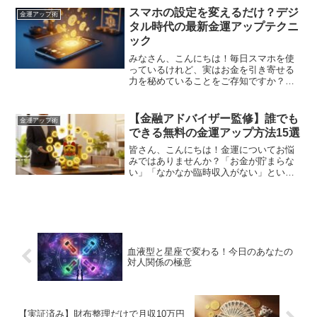
に対して後ろ向きな考え方をしていて、
スマホの設定を変えるだけ？デジ
金運アップ術
なかなか貯金ができない状...
タル時代の最新金運アップテクニ
ック
みなさん、こんにちは！毎日スマホを使
っているけれど、実はお金を引き寄せる
力を秘めていることをご存知ですか？
「お金が貯まらない…」「なんだか最近
金運が下降気味…」とお悩みの方に朗報
です！実はあなたが毎日何気なく使って
【金融アドバイザー監修】誰でも
金運アップ術
いるスマホの設定を少し変え...
できる無料の金運アップ方法15選
皆さん、こんにちは！金運についてお悩
みではありませんか？「お金が貯まらな
い」「なかなか臨時収入がない」といっ
た悩みを抱えている方も多いのではない
でしょうか。実は金運アップには特別な
高価グッズや複雑な儀式は必要ありませ
ん！日常生活の中で簡単に...
血液型と星座で変わる！今日のあなたの
対人関係の極意
【実証済み】財布整理だけで月収10万円