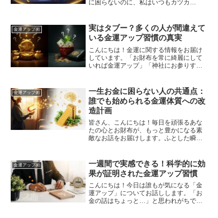
に困らないのに、私はいつもカツカ
ツ…」そんな経験ありませんか？実は金
運は、生まれた日の星の配置によって大
きく左右されるんです！同じ金運アップ
実はタブー？多くの人が間違えて
金運アップ術
方法を試しても、効果が人によ...
いる金運アップ習慣の真実
こんにちは！金運に関する情報をお届け
しています。「お財布を常に綺麗にして
いれば金運アップ」「神社にお参りすれ
ば大丈夫」と思っていませんか？実は、
私たちが当たり前のように行っている日
常の習慣が、知らず知らずのうちに大切
一生お金に困らない人の共通点：
金運アップ術
な金運を遠ざけているかも...
誰でも始められる金運体質への改
造計画
皆さん、こんにちは！毎日を頑張るあな
たの心とお財布が、もっと豊かになる素
敵なお話をお届けします。ふとした瞬間
に「もう少し生活にゆとりがあったらい
いな」とか「将来のお金のことがなんと
なく不安」と感じることはありません
一週間で実感できる！科学的に効
金運アップ術
か？お金に対する悩みは尽き...
果が証明された金運アップ習慣
こんにちは！今日は誰もが気になる「金
運アップ」についてお話しします。「お
金の話はちょっと…」と思われがちです
が、実は金運も科学的に説明できる部分
がたくさんあるんです！私も以前はお金