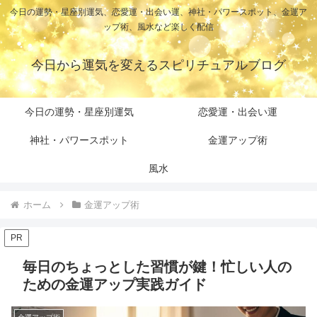
今日の運勢・星座別運気、恋愛運・出会い運、神社・パワースポット、金運ア
ップ術、風水など楽しく配信
今日から運気を変えるスピリチュアルブログ
今日の運勢・星座別運気
恋愛運・出会い運
神社・パワースポット
金運アップ術
風水
ホーム
金運アップ術
PR
毎日のちょっとした習慣が鍵！忙しい人の
ための金運アップ実践ガイド